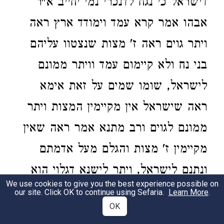
דישראל כי נגח לדנכרי נמי יחייב א"ר
אבהו אמר קרא עמד וימודד ארץ ראה
ויתר גוים ראה ז' מצות שנצטוו עליהם
בני נח ולא קיימום עמד וויתר ממונם
לישראל, שומו שמים על זאת אימא
ראה שישראל אין מקיימין המצות ויתר
ממונם לגוים ורב מתנא אמר ראה שאין
מקיימין ז' מצות והגלם מעל אדמתם
ונתנם לישראל, ויתר לישנא דגלוי הוא
We use cookies to give you the best experience possible on
כתיב הכא ויתר גוים וכתיב התם לנתר
our site. Click OK to continue using Sefaria.
Learn More
.
OK
בהם על הארץ ומתרנמינן לקפצא בהון