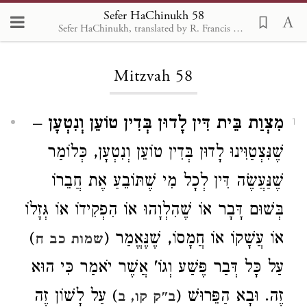
Sefer HaChinukh 58
Sefer HaChinukh, translated by R. Francis Nataf, Sefaria 2018
Loading...
Mitzvah 58
–
מִצְוַת בֵּית דִּין לָדוּן בְּדִין טוֹעֵן וְנִטְעָן
1
שֶׁנִּצְטַוִּינוּ לָדוּן בְּדִין טוֹעֵן וְנִטְעָן, כְּלוֹמַר
שֶׁנַּעֲשֶׂה דִּין לְכָל מִי שֶׁתּוֹבֵעַ אֶת חֲבֵרוֹ
בְּשׁוּם דָּבָר אוֹ שֶׁהִלְוָהוּ אוֹ הִפְקִידוֹ אוֹ גְּזָלוֹ
)
אוֹ עֲשָׁקוֹ אוֹ חֲמָסוֹ, שֶׁנֶּאֱמַר (
שמות כב ח
עַל כָּל דְּבַר פֶּשַׁע וְגוֹ' אֲשֶׁר יֹאמַר כִּי הוּא
זֶה. וּבָא הַפֵּרוּשׁ (
) עַל לָשׁוֹן זֶה
ב"ק קו, ב