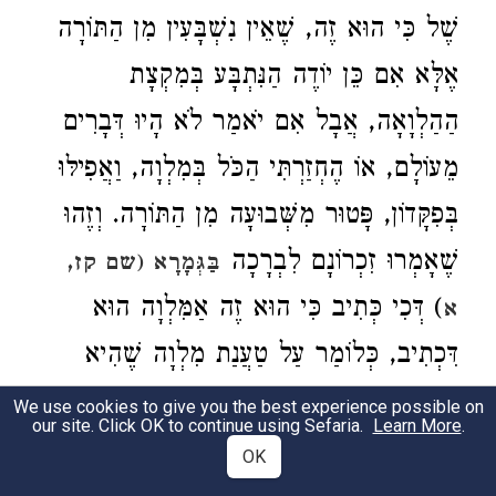
שֶׁל כִּי הוּא זֶה, שֶׁאֵין נִשְׁבָּעִין מִן הַתּוֹרָה
אֶלָּא אִם כֵּן יוֹדֶה הַנִּתְבָּע בְּמִקְצָת
הַהַלְוָאָה, אֲבָל אִם יֹאמַר לֹא הָיוּ דְּבָרִים
מֵעוֹלָם, אוֹ הֶחְזַרְתִּי הַכֹּל בְּמִלְוָה, וַאֲפִילּוּ
בְּפִקָּדוֹן, פָּטוּר מִשְּׁבוּעָה מִן הַתּוֹרָה. וְזֶהוּ
שֶׁאָמְרוּ זִכְרוֹנָם לִבְרָכָה
בַּגְּמָרָא (שם קז,
) דְּכִי כְּתִיב כִּי הוּא זֶה אַמִּלְוָה הוּא
א
דִּכְתִיב, כְּלוֹמַר עַל טַעֲנַת מִלְוָה שֶׁהִיא
פְּרַעְתִּיךָ אוֹ לֹא הָיוּ דְּבָרִים מֵעוֹלָם. אֲבָל
We use cookies to give you the best experience possible on
our site. Click OK to continue using Sefaria.
Learn More
.
עַל טַעֲנַת שׁוֹמְרִים שֶׁהִיא טַעֲנַת אֹנֶס אוֹ
OK