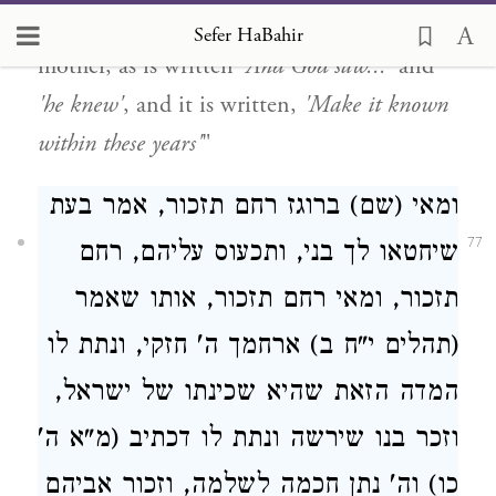
them as at first, and remembered their
Sefer HaBahir
mother, as is written
'And God saw...'
and
'he knew'
, and it is written,
'Make it known
within these years'
"
ומאי (שם) ברוגז רחם תזכור, אמר בעת
77
שיחטאו לך בני, ותכעוס עליהם, רחם
תזכור, ומאי רחם תזכור, אותו שאמר
(תהלים י"ח ב) ארחמך ה' חזקי, ונתת לו
המדה הזאת שהיא שכינתו של ישראל,
וזכר בנו שירשה ונתת לו דכתיב (מ"א ה'
כו) וה' נתן חכמה לשלמה, וזכור אביהם