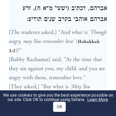
אברהם, דכתיב (ישעי' מ"א ח), זרע
אברהם אוהבי בקרב שנים תודיע:
[The students asked,] "And what is
'Though
angry, may You remember love'
(
Habakkuk
)?"
3:2
[Rabby Rachumai] said, "At the time that
they sin against you, my child, and you are
angry with them, remember love."
[They asked,] "But what is
'May You
remember compassion'
?"
We use cookies to give you the best experience possible on
our site. Click OK to continue using Sefaria.
Learn More
.
[He responded,] "This is as is said,
'I love
OK
(
You, YHVH, my strength [חזקי]'
Psalms