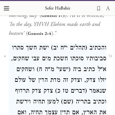
this, rather,
'It was evening, and it was
Sefer HaBahir
morning, day'
(
). As it is written,
Genesis 1:5
'In the day, YHVH Elohim made earth and
heaven'
(
)."
Genesis 2:4
והכתיב (תהלים י"ח יב) ישת חשך סתרו
74
סביבותיו סוכתו חשכת מים עבי שחקים,
א"ל כתיב ביה (ישעי' מ"ה ח) ושחקים
יזלו צדק, וצדק זה מדת הדין של עולם
שנאמר (דברים טז כ) צדק צדק תרדוף
וכתיב בתריה (שם) למען תחיה וירשת
את הארץ, אם תדין עצמך תחיה, ואם