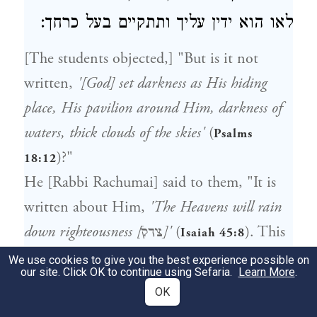
לאו הוא ידין עליך ותתקיים בעל כרחך:
[The students objected,] "But is it not
written,
'[God] set darkness as His hiding
place, His pavilion around Him, darkness of
waters, thick clouds of the skies'
(
Psalms
)?"
18:12
He [Rabbi Rachumai] said to them, "It is
written about Him,
'The Heavens will rain
). This
(
down righteousness [צדק]'
Isaiah 45:8
righteousness is the treat of judgment [דין]
We use cookies to give you the best experience possible on
our site. Click OK to continue using Sefaria.
Learn More
.
of the world, as is said,
'Justice, justice, you
OK
will pursue'
(
), and it is
Deuteronomy 16:20