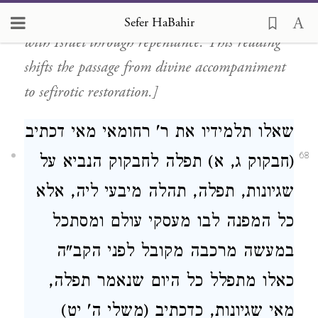
object as the seven lower middot, which return
Sefer HaBahir
with Israel through repentance. This reading
shifts the passage from divine accompaniment
to sefirotic restoration.]
שאלו תלמידיו את ר' רחומאי מאי דכתיב
68
(חבקוק ג, א) תפלה לחבקוק הנביא על
שגיונות, תפלה, תהלה מיבעי ליה, אלא
כל המפנה לבו מעסקי עולם ומסתכל
במעשה מרכבה מקובל לפני הקב"ה
כאלו מתפלל כל היום שנאמר תפלה,
מאי שגיונות, כדכתיב (משלי ה' יט)