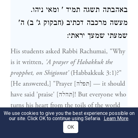
באהבתה תשגה תמיד ' ומאי ניהו.
מעשה מרכבה דכתיב (חבקוק ג' ב) ה'
שמעתי שמעך יראתי:
His students asked Rabbi Rachumai, "Why
is it written,
'A prayer of Habakkuk the
propphet, on Shigionot'
(Habbakkuk 3:1)?"
[He answered,] "Prayer [תפלה] — it should
have said 'praise' [תהלה]! But everyone who
turns his heart from the toils of the world
We use cookies to give you the best experience possible on
and gazes into the workings of the chariot
our site. Click OK to continue using Sefaria.
Learn More
.
is received before the Blessed Holy One as
OK
if he had prayed the entire day, as it is said,