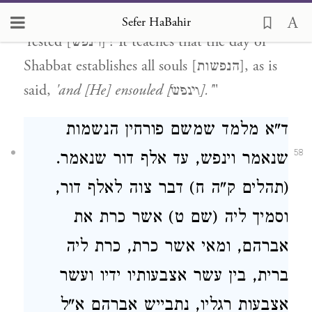
). What is
(
and rested [וינפש]'
Exodus 31:17
Sefer HaBahir
'rested [וינפש]'? It teaches that the day of
Shabbat establishes all souls [הנפשות], as is
"
'and [He] ensouled [וינפש].'
said,
ד"א מלמד שמשם פורחין הנשמות
58
שנאמר וינפש, עד אלף דור שנאמר.
(תהלים ק"ה ח) דבר צוה לאלף דור,
וסמיך ליה (שם ט) אשר כרת את
אברהם, ומאי אשר כרת, כרת ליה
ברית, בין עשר אצבעותיו ידיו ועשר
אצבעות רגליו, נתבייש אברהם א"ל