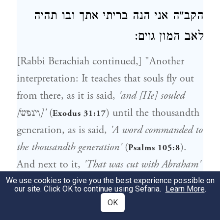
הקב"ה אני הנה בריתי אתך ובו תהיה
לאב המון גוים:
[Rabbi Berachiah continued,] "Another
interpretation: It teaches that souls fly out
from there, as it is said,
'and [He] souled
) until the thousandth
(
[וינפש]'
Exodus 31:17
generation, as is said,
'A word commanded to
the thousandth generation'
(
).
Psalms 105:8
And next to it,
'That was cut with Abraham'
(
). What is
'that was cut'
? [God]
We use cookies to give you the best experience possible on
Psalms 105:9
our site. Click OK to continue using Sefaria.
Learn More
.
cut him a covenant between the ten fingers
OK
of his hand and then toes of his foot.