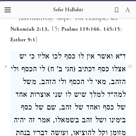
versions of the text say "our rabbi."]
Sefer HaBahir
***[alternatively, 'hope.' For example, see
15;
,
;
Nehemiah 2:13,
Psalms 119:166
145:15
]
Esther 9:1
ד"א ואשר אין לו כסף לכו אליו כי יש
52
אצלו כסף דכתיב (חגי ב' ח) לי הכסף ולי
הזהב, מאי לי הכסף ולי הזהב, משל
למה"ד למלך שיש לו שני אוצרות אחד
של כסף ואחד של זהב, שם של כסף
בימינו ושל זהב בשמאלו, אמר זה יהיה
מזומן וקל להוציאו, ועושה דבריו בנחת