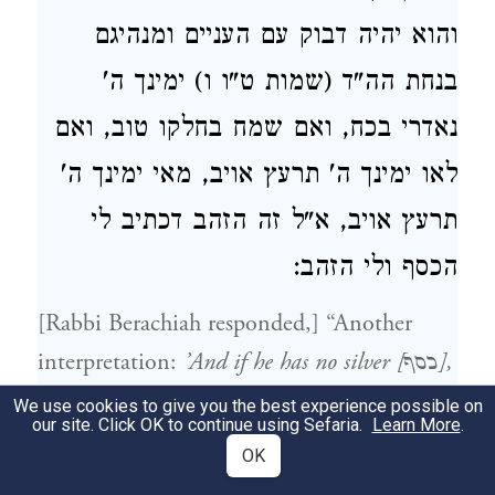
והוא יהיה דבוק עם העניים ומנהיגם
בנחת הה"ד (שמות ט"ו ו) ימינך ה'
נאדרי בכח, ואם שמח בחלקו טוב, ואם
לאו ימינך ה' תרעץ אויב, מאי ימינך ה'
תרעץ אויב, א"ל זה הזהב דכתיב לי
הכסף ולי הזהב:
[Rabbi Berachiah responded,] “Another
’And if he has no silver [כסף],
interpretation:
go to him’
(
) — [go to Him,]
Isaiah 55:1
We use cookies to give you the best experience possible on
our site. Click OK to continue using Sefaria.
Learn More
.
because He has silver! As is written,
’To me
OK
is the silver and to me is the gold’
(
Chaggai