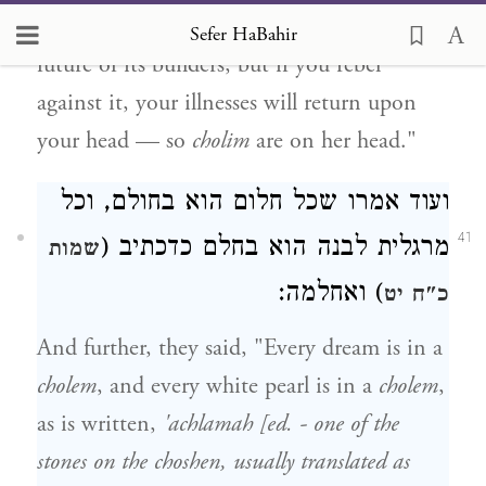
you listen, your body will recover for the
Sefer HaBahir
future of its builders, but if you rebel
against it, your illnesses will return upon
your head — so
cholim
are on her head."
ועוד אמרו שכל חלום הוא בחולם, וכל
41
מרגלית לבנה הוא בחלם כדכתיב (
שמות
) ואחלמה:
כ"ח יט
And further, they said, "Every dream is in a
cholem
, and every white pearl is in a
cholem
,
as is written,
'achlamah [ed. - one of the
stones on the
choshen
, usually translated as