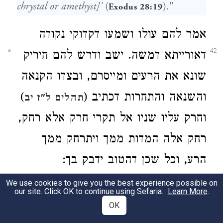
chrystal or amethyst]'
(
)."
Exodus 28:19
אמר להם עולו ושמעו דקדוקי נקודה
42
דאורייתא דמשה. ישב ודרש להם חיריק
שונא את הרעים ומייסרם, ובצדו הקנאה
והשנאה והתחרות דכתיב (
)
תהלים ל"ז יב
וחרק עליו שניו אל תקרי חרק אלא רחק,
רחק אלה המדות ממך ויתרחק ממך
הרע, וכל שכן דהטוב ידבק בך:
We use cookies to give you the best experience possible on
He said to them, "Enter and hear the
our site. Click OK to continue using Sefaria.
Learn More
.
details of the vowel points of the Torah of
OK
Moses." He sat and expounded to them,