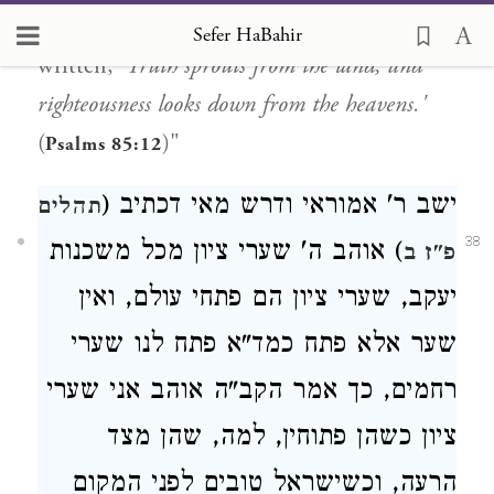
said to them, "In the open
mem
, as it is
Sefer HaBahir
written,
'Truth sprouts from the land, and
righteousness looks down from the heavens.'
(
)"
Psalms 85:12
ישב ר' אמוראי ודרש מאי דכתיב (
תהלים
38
) אוהב ה' שערי ציון מכל משכנות
פ"ז ב
יעקב, שערי ציון הם פתחי עולם, ואין
שער אלא פתח כמד"א פתח לנו שערי
רחמים, כך אמר הקב"ה אוהב אני שערי
ציון כשהן פתוחין, למה, שהן מצד
הרעה, וכשישראל טובים לפני המקום