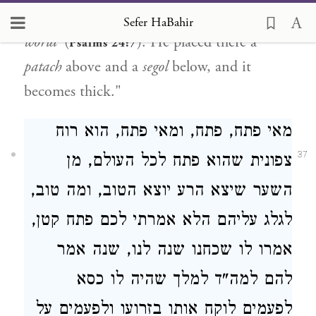
small
patach
, as is said,
'Openings of the
Sefer HaBahir
world'
(
). He placed there a
Psalms 24:7
patach
above and a
segol
below, and it
becomes thick."
מאי פתח, פתח, ומאי פתח, הוא רוח
37
צפונית שהוא פתח לכל העולם, מן
השער שיצא הרע יוצא הטוב, ומה טוב,
לגלג עליהם הלא אמרתי לכם פתח קטן,
אמרו לו שכחנו שנה לנו, שנה אמר
להם למה"ד למלך שהיה לו כסא
לפעמים לוקח אותו בזרועו ולפעמים על