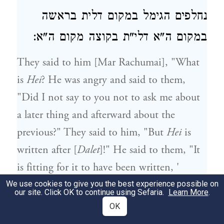
נחלפים הגימל במקום דלית בראשה
במקום ה"א דלי"ת בקוצה מקום ה"א:
They said to him [Mar Rachumai], "What
is
Hei
? He was angry and said to them,
"Did I not say to you not to ask me about
a later thing and afterward about the
previous?" They said to him, "But
Hei
is
written after [
Dalet
]!" He said to them, "It
is fitting for it to have been written, '
Gimmel Hei
,' so why is it written, '
Gimmel
We use cookies to give you the best experience possible on
our site. Click OK to continue using Sefaria.
Learn More
.
Dalet
'?" He said to them, "The
Gimmel
was
OK
switched in place of
Dalet
, in the head in