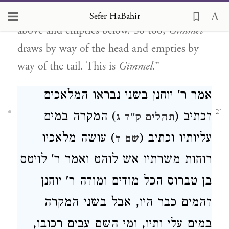
a pipe? Something that draws [water] from
Sefer HaBahir
above and empties below. So too,
Gimmel
draws by way of the head and empties by
way of the tail. This is
Gimmel
.”
אמר ר' יוחנן בשני נבראו המלאכים
21
דכתיב (
) המקרה במים
תהלים ק"ד ג
עליותיו וכתיב (
) עושה מלאכיו
שם ד
רוחות משרתיו אש לוהט ואמר ר' לויטס
בן טברוס הכל מודים ומודה ר' יוחנן
דהמים כבר היו, אבל בשני המקרה
במים עלי ותיו, ומי השם עבים רכובו,