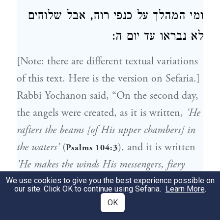
ומי המהלך על כנפי רוח, אבל שלוחים
לא נבראו עד יום ה:
[Note: there are different textual variations
of this text. Here is the version on Sefaria.]
Rabbi Yochanon said, “On the second day,
the angels were created, as it is written,
'He
rafters the beams [of His upper chambers] in
the waters'
(
), and it is written
Psalms 104:3
'He makes the winds His messengers, fiery
flames His servants'
(
)."
We use cookies to give you the best experience possible on
Psalms 104:4
our site. Click OK to continue using Sefaria.
Learn More
.
But Rabbi Levitas ben Tavros said,
OK
"Everyone, even Rabbi Yochanan, agrees