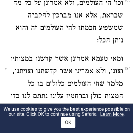
183
וכו' חי העולמים, ולא אמרינן על כל מה
שבראת, אלא אנו מברכין להקב"ה
שמשפיע חכמתו לחי העולמים זה והוא
נותן הכל:
ומאי טעמא אמרינן אשר קדשנו במצותיו
184
וצונו, ולא אמרינן אשר קדשתנו וצויתנו,
מלמד שחי העולמים כלולים בו כל
המצות כולן וברחמיו עלינו נתתם לנו כדי
לקדשנו בהם ואולי נזכה, ומ"ט, כי
We use cookies to give you the best experience possible on
our site. Click OK to continue using Sefaria.
Learn More
.
בשעה שאנו נזכה בעוה"ז לעוה"ב שהוא
OK