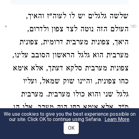
שלשה גלגלים יש לו לעוה"ז והאיך,
180
העולם הזה נוטה לצד צפון ולדרום,
היאך, צפונית מערבית דרומית, צפונית
מערבית הוא גלגל הראשון הסובב עלינו,
צפונית מערבית סלקא דעתך, אלא אימא
כחו צפונית, והיינו שוק שמאל, ועליו
גלגל שני והוא כולו מערבית. מערבית
ס"ד, אלא אימא כחו הוה מערב, אלו הן
We use cookies to give you the best experience possible on
נצחי עולם, ועליו גלגל שלישי וכחו
our site. Click OK to continue using Sefaria.
Learn More
.
OK
מערבית דרומית, ומאי ניהו כחא קמא