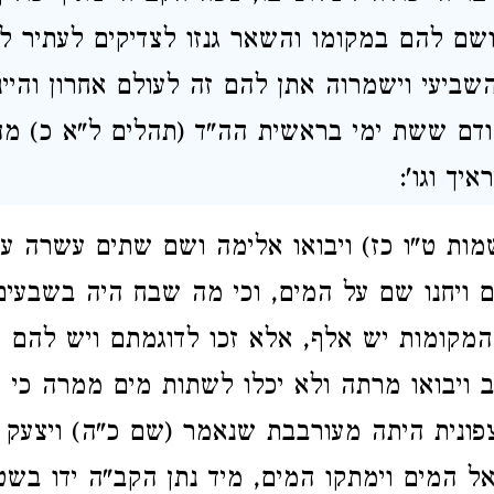
שם להם במקומו והשאר גנזו לצדיקים לעתיר ל
השביעי וישמרוה אתן להם זה לעולם אחרון והיי
דם ששת ימי בראשית הה"ד (תהלים ל"א כ) מה
יך וגו':
מות ט"ו כז) ויבואו אלימה ושם שתים עשרה עי
 ויחנו שם על המים, וכי מה שבח היה בשבעים
מקומות יש אלף, אלא זכו לדוגמתם ויש להם 
 ויבואו מרתה ולא יכלו לשתות מים ממרה כי 
ונית היתה מעורבבת שנאמר (שם כ"ה) ויצעק אל
אל המים וימתקו המים, מיד נתן הקב"ה ידו בשטן