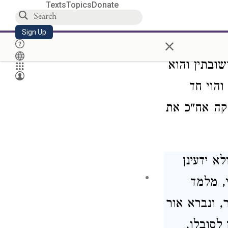
משל למה"ד
Texts
Topics
Donate
 ג' מימינו
Sign Up
×
כי אמרו
שובתין והוא
הוי חד
קה אח"כ את
א ידעינן
, מלמד
 ונברא אור
לסובלו,