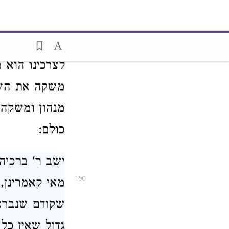
ומה הוי שבית
159
למלך שהיה לו 
וג' משמאלו, 
לצרכינו הוא 
משקה את השבע
מנהון ומשקה
כולם:
ישב ר' ברכיה
160
מאי קאמרינן,
שקודם שנברא 
גדול שאין כל 