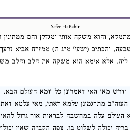
ה זו דלית בה מלאכה והוי הנחה דכתיב שבת, 
שבעה גנות ובגן האמצעי מעין נובע ממקור חיים,
ומיד שפועל פעולה זו או מתמלא שמחים כולם, 
Sefer HaBahir
מתמלא, והוא משקה אותן ומגדלן והם ממתינין ו
ה, והכתיב (ישעי' מ"ג ה) ממזרח אביא זרעך ו
 ליה, אלא אימא הוא משקה את הלב והלב מש
 ודרש מאי האי דאמרינן כל יומא העולם הבא, ול
 העוה"ב מתרגמינן עלמא דאתי, מאי עלמא דאתי
העולם עלה במחשבה לבראות אור גדול להאיר,
בריה יכולה לשלוט בו, צפה הקב"ה שאין יכולין 