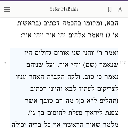
ששי, כסא הכבוד המעוטר המוכלל
Sefer HaBahir
146
המהולל המאושר, הוא בית העולם
הבא, ומקומו בחכמה דכתיב (בראשית
א' ג) ויאמר אלהים יהי אור ויהי אור:
ואמר ר' יוחנן שני אורים גדולים היו
147
שנאמר (שם) ויהי אור, ועל שניהם
נאמר כי טוב. ולקח הקב"ה האחד וגנזו
לצדיקים לעתיד לבא והיינו דכתיב
(תהלים ל"א כ)ז מה רב טובך אשר
צפנת ליראיך פעלת לחוסים בך גו',
מלמד שאור הראשון אין כל בריה יכולה