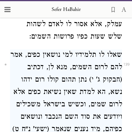
וגבר עמלק (שם) וכי היה משה עושה
Sefer HaBahir
שיגבר עמלק דכתיב וכאשר יניח ידו וגבר
עמלק, אלא אסור לו לאדם לשהות
שלש שעות כפיו פרושות השמים:
שאלו לו תלמידיו למי נושאין כפים, אמר
139
להם לרום השמים, מנא לן, דכתיב
(חבקוק ג' י) נתן תהום קולו רום ידהו
נשא, הא למדת שאין נשיאת כפים אלא
לרום שמים, וכשיש בישראל משכילים
ויודעים את סוד השם הנכבד ונושאים
כפיהם, מיד נענים שנאמר (ישעי' נ"ח ט)