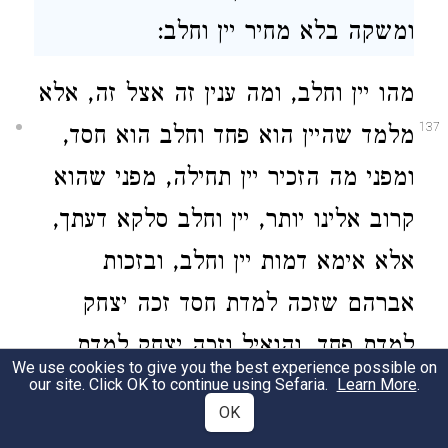
ומשקה בלא מחיר יין וחלב:
מהו יין וחלב, ומה ענין זה אצל זה, אלא
137
מלמד שהיין הוא פחד וחלב הוא חסד,
ומפני מה הזכיר יין תחילה, מפני שהוא
קרוב אלינו יותר, יין וחלב סלקא דעתך,
אלא אימא דמות יין וחלב, ובזכות
אברהם שזכה למדת חסד זכה יצחק
למדת פחד, והואיל וזכה יצחק למדת
We use cookies to give you the best experience possible on
פחד זכה יעקב למדת אמת, שהוא מדת
our site. Click OK to continue using Sefaria.
Learn More
.
OK
שלום, ומדד לו הקב"ה כמדתו דכתיב