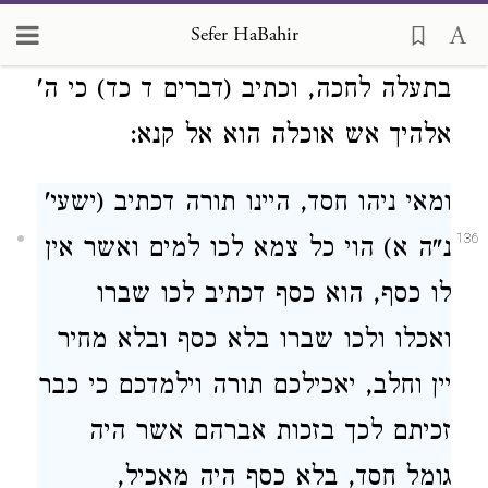
ותאכל את העולה ואת העצים ואת
Sefer HaBahir
האבנים ואת העפר ואת המים אשר
בתעלה לחכה, וכתיב (דברים ד כד) כי ה'
אלהיך אש אוכלה הוא אל קנא:
ומאי ניהו חסד, היינו תורה דכתיב (ישעי'
136
נ"ה א) הוי כל צמא לכו למים ואשר אין
לו כסף, הוא כסף דכתיב לכו שברו
ואכלו ולכו שברו בלא כסף ובלא מחיר
יין וחלב, יאכילכם תורה וילמדכם כי כבר
זכיתם לכך בזכות אברהם אשר היה
גומל חסד, בלא כסף היה מאכיל,