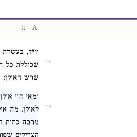
117
איש הוי סימן 
מארי, אל"ף ר
אימא היכל ה
יו"ד, בעשרה 
118
שכוללת כל העו
שרש האילן:
ומאי הוי אילן
119
לאילן, מה איל
מרבה כחות חאי
הצדיקים שפורח