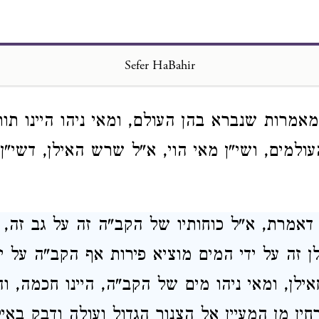
כדמתרגמינן ה' איש מלחמה ה' מארי נצחן קרביי
אשונה היכלא קדישא, היכלא קדישא סלקא דעת
Sefer HaBahir
קדש:
מאמרות שנברא בהן העולם, ומאי ניהו היינו תו
למים, ושי"ן מאי הוי, א"ל שרש האילן, דשי"ן ה
 דאמרת, א"ל כוחותיו של הקב"ה זה על גב זה, ו
ן זה על ידי המים מוציא פירות אף הקב"ה על י
לן, ומאי ניהו מים של הקב"ה, היינו חכמה, וה
ין מן המעיין אל הצנור הגדול ועולה ודבק באילן