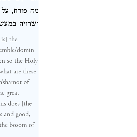
מה פורח, על 
ושרויה במעש
is] the
esemble/domin
even so the Holy
what are these
n’shamot of
he great
ns does [the
us and good,
 the bosom of