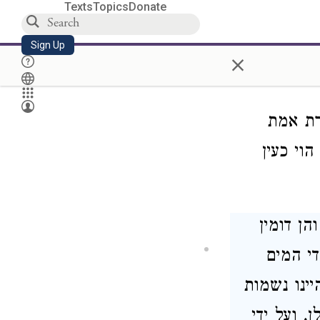
Texts
Topics
Donate
א, ומאי ניהו
ך, אלא
Sign Up
×
רת אמת
וי כעין
הן דומין
די המים
יינו נשמות
, ועל ידי