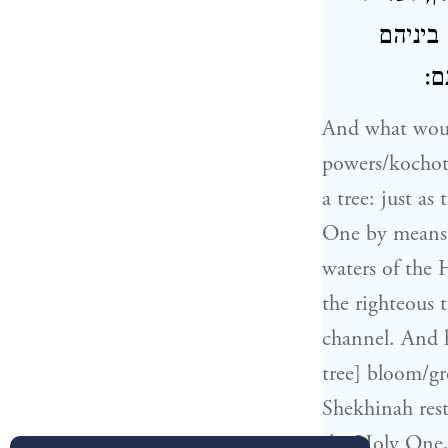
ביניהם
ם:
And what would
powers/kochot
a tree: just as
One by means o
waters of the 
the righteous 
channel. And h
tree] bloom/gr
Shekhinah rest
the Holy One,