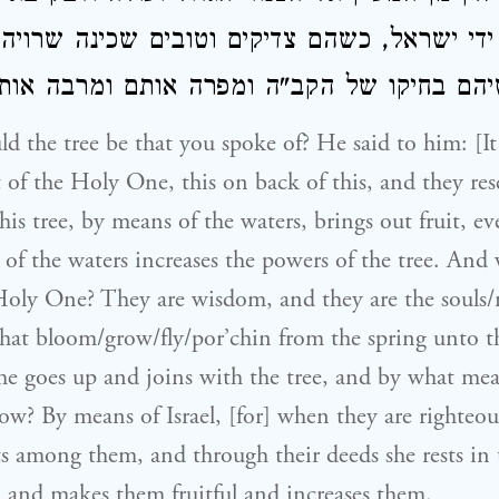
ידי ישראל, כשהם צדיקים וטובים שכינה שרויה 
יהם בחיקו של הקב"ה ומפרה אותם ומרבה אות
 the tree be that you spoke of? He said to him: [It 
 of the Holy One, this on back of this, and they r
 this tree, by means of the waters, brings out fruit, 
f the waters increases the powers of the tree. And 
Holy One? They are wisdom, and they are the souls/
that bloom/grow/fly/por’chin from the spring unto t
e goes up and joins with the tree, and by what mea
ow? By means of Israel, [for] when they are righteo
s among them, and through their deeds she rests in
 and makes them fruitful and increases them.