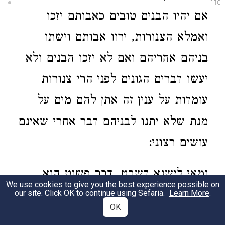
110
אם יהיו הבנים טובים כאבותם יזכו
ואמלא הצנורות, ירוו אבותם וישתו
בניהם אחריהם ואם לא יזכו הבנים ולא
יעשו דברים הגונים לפני הרי צנורות
עומדות על ענין זה אתן להם מים על
מנת שלא יתנו לבניהם דבר אחרי שאינם
עושים רצוני:
ומאי לישנא דשבט, דבר פשוט הוא
We use cookies to give you the best experience possible on
שאינו מרובע, מ"ט, דלית אפשר מרובע
our site. Click OK to continue using Sefaria.
Learn More
.
OK
בגו מרובע אחר, אלא עיגולה בגו ריבועא