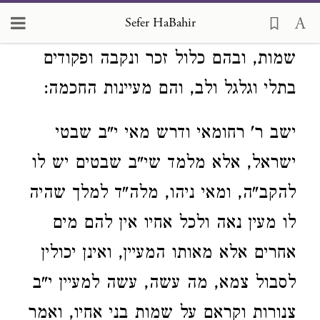
הוהי"רי הא"ה אהי"ה והראית"הון. וכולם
109
Sefer HaBahir
נכללים בל"ב השמים ומתחלקין לכ"ד
שמות, ובהם כלול זכר ונקבה ופקודים
בתלי וגלגל ולב, והם מעיינות החכמה:
ישב ר' רחומאי ודרש מאי י"ב שבטי
ישראל, אלא מלמד שי"ב שבטים יש לו
להקב"ה, ומאי ניהו, מלה"ד למלך שהיה
לו מעין נאה ולכל אחיו אין להם מים
אחרים אלא מאותו המעיין, ואינן יכולין
לסבול צמא, מה עשה, עשה למעיין י"ב
צנורות וקראם על שמות בני אחיו, ואמר