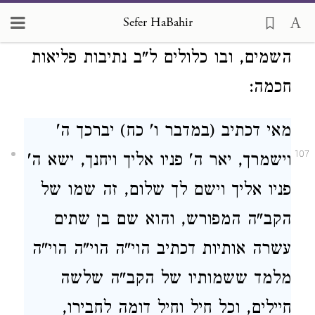
קווצותיו תלתלים, מאי גלגל, זה בטן,
Sefer HaBahir
ומאי לב, דכתיב (דברים ד' י"א) עד לב
השמים, ובו כלולים ל"ב נתיבות פליאות
חכמה:
מאי דכתיב (במדבר ו' כח) יברכך ה'
107
וישמרך, יאר ה' פניו אליך ויחנך, ישא ה'
פניו אליך וישם לך שלום, זה שמו של
הקב"ה המפורש, והוא שם בן שתים
עשרה אותיות דכתיב הוי"ה הוי"ה הוי"ה
מלמד ששמותיו של הקב"ה שלשה
חיילים, וכל חיל וחיל דומה לחבירו,