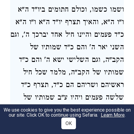
ושמו כשמו, וכולם חתומים ביו"ד ה"א
ו"ו ה"א, והאיך תצרף יו"ד ה"א ו"ו ה"א
כ"ד פעמים והיינו חיל אחד יברכך ה', וגם
השני יאר ה' והם כ"ד שמותיו של
הקב"ה, וגם השלישי ישא ה' והם כ"ד
שמותיו של הקב"ה, מלמד שכל חיל
ראשיהם ושריהם הם כ"ד, תצרף כ"ד
שלשה פעמים ויהיו ע"ב שמותיו של
הקב"ה, והיינו ע"ב היוצאים מן (שמות יד
We use cookies to give you the best experience possible on
our site. Click OK to continue using Sefaria.
Learn More
.
יט-כא) ויסע ויבא ויט:
OK