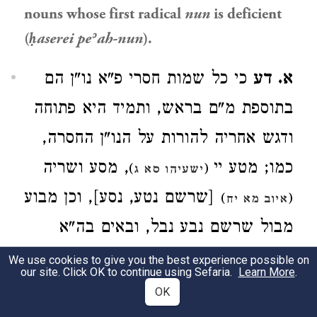
nouns whose first radical
nun
is deficient
(
ḥaserei peʾah-nun
).
א. דע
כי כל שמות חסרי פ"א נו"ן הם
בתוספת מ"ם בראש, ותמיד היא פתוחה
ודגש אחריה להורות על הנו"ן החסרה,
כמו; מטע יי
, מסע ושריה
)
(
ישעיהו סא ג
[שרשם נטע, נסע], וכן מבוע
)
(
איוב מא יח
מבול שרשם נבע נבל, ובאים בה"א
הנקבה, כמו; מפלה, מטרה, ובצרי כמו;
We use cookies to give you the best experience possible on
our site. Click OK to continue using Sefaria.
Learn More
.
מגפה, מסכה ודומיהם, וכן מצבה מחסרי
OK