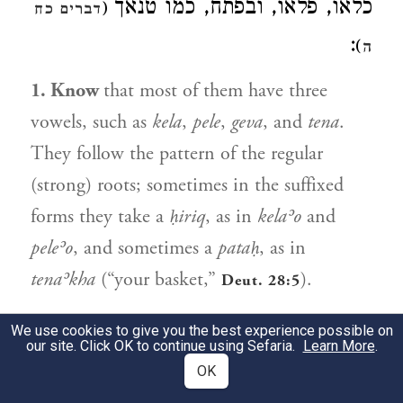
כלאו, פלאו, ובפתח, כמו טנאך
(
דברים כח
:
)
ה
1. Know
that most of them have three
vowels, such as
kela
,
pele
,
geva
, and
tena
.
They follow the pattern of the regular
(strong) roots; sometimes in the suffixed
forms they take a
ḥiriq
, as in
kelaʾo
and
peleʾo
, and sometimes a
pataḥ
, as in
tenaʾkha
(“your basket,”
).
Deut. 28:5
] ונמצאים על משקל פעל, כמו;
ב.
[
We use cookies to give you the best experience possible on
our site. Click OK to continue using Sefaria.
Learn More
.
צמא, צבא, ועל משקל פועל, כמו;
OK