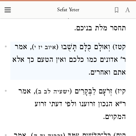
קטו) כִּי יֵבֹשׁוּ מֵאֵילִים (
),
ישעיה א כט
Sefat Yeter
אמר ר' אדונים הנכון תבושו ולדעתי
תחסר מלת בניכם.
קטז) וְאוּלָם כֻּלָּם תָּשֻׁבוּ (
), אמר
איוב יז י
ר' אדונים כמו כלכם ואין הטעם כך אלא
אתם ואחרים.
קיז) זְרֹעָם לַבְּקָרִים (
), אמר
ישעיה לב ב
ר"א הנכון זרוענו ולפי דעתי זרוע
המקוים.