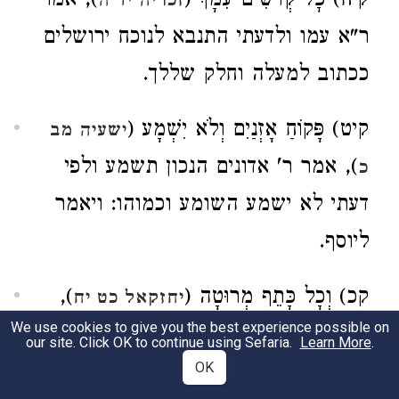
קיח) כׇּל־קְדֹשִׁים עִמָּךְ (
), אמר
זכריה יד ה
ר"א עמו ולדעתי התנבא לנוכח ירושלים
ככתוב למעלה וחלק שללך.
קיט) פָּקוֹחַ אָזְנַיִם וְלֹא יִשְׁמָע (
ישעיה מב
), אמר ר' אדונים הנכון תשמע ולפי
כ
דעתי לא ישמע השומע וכמוהו: ויאמר
ליוסף.
קכ) וְכָל כָּתֵף מְרוּטָה (
),
יחזקאל כט יח
We use cookies to give you the best experience possible on
אמר ר' אדונים כמו כנף, וזאת טעות
our site. Click OK to continue using Sefaria.
Learn More
.
OK
גדולה, גם טעה בפי' כתפות חוברות