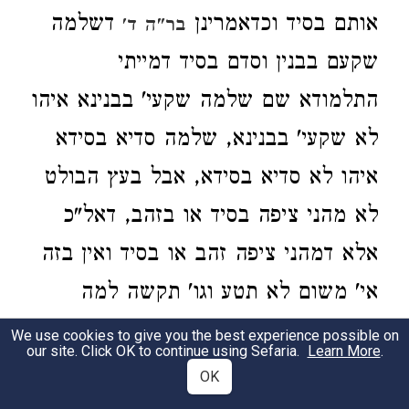
אותם בסיד וכדאמרינן
דשלמה
בר"ה ד'
שקעם בבנין וסדם בסיד דמייתי
התלמודא שם שלמה שקעי' בבנינא איהו
לא שקעי' בבנינא, שלמה סדיא בסידא
איהו לא סדיא בסידא, אבל בעץ הבולט
לא מהני ציפה בסיד או בזהב, דאל"כ
אלא דמהני ציפה זהב או בסיד ואין בזה
אי' משום לא תטע וגו' תקשה למה
הוצרך רבינו לומר, וכ"ה בתלמודא
We use cookies to give you the best experience possible on
our site. Click OK to continue using Sefaria.
Learn More
.
, דכל אכסדראות
דמסכת תמיד כ"ח
OK