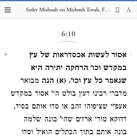
Seder Mishnah on Mishneh Torah, Foreign Worship and Customs of the Nations 6:10
Loading...
6:10
אסור לעשות אכסדראות של עץ
1
במקדש וכו' הרחקה יתירה היא
שנאמר כל עץ וכו'.
(א)
הנה
מבואר
מדברי רבינו דעץ בולט הי' אסור במקדש
אעפ"י שציפוהו זהב או סדו אותם בסיד,
דדוקא טורי ארזים שהי' בונה שלמה
בונה אותם בתוך הכתלים הואיל וסדו