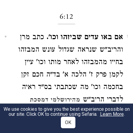
6:12
אם באו עדים שביזהו וכו'.
כתב מרן
1
והריב"ש שנראה שגדול עונש המבזהו
בחייו מהמבזהו לאחר מותו וכו' עיין
לקמן פרק ז' הלכה א' בד"ה חכם זקן
בחכמה וכו' מה שכתבתי בס"ד ראיה
לדברי הריב"ש
מהירושלמי דמסכת
We use cookies to give you the best experience possible on
.
שביעית ריש פרק ב'
our site. Click OK to continue using Sefaria.
Learn More
.
OK
והמבזה את החכם בדברים אפילו
2