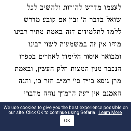
לעצמו מדרש להורות ולהשיב לכל
שואל בדבר ה' ובין אם קובע מדרש
ללמד לתלמידים דזה באמת מתיר רבינו
מיהו אין זה במשמעות לשון רבינו
ומבואר איסור הלימוד לאחרים בספרו
הנכבד מנין המצות חלק העשין, ובאמת
מרן גופא בי"ד סי' רמ"ב חזר בו, והנה
האמנם אין דעת הרמ"ך נוחה מדברי
רבינו בהלכה זאת, רבותינו בעלי התו'
We use cookies to give you the best experience possible on
our site. Click OK to continue using Sefaria.
Learn More
.
הסכימו עמו וכיוונו לדעתו בגיטין פ"ד ב'
OK