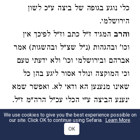
כלי נוגע בגופה של ביצה ע"כ לשון
הירושלמי.
והרב
המגיד ז"ל כתב וז"ל לפיכך אין
וכו' ובהגהות (נ"ל שצ"ל ובהשגות) אמר
אברהם ובירושלמי וכו' ולא ידעתי טעם
וכי המוקצה ונולד אסור ליגע בהן כל
שאינו מנענען הא ודאי לא. ואפשר שמא
ינענע הביצה ע"י הכלי עכ"ל הרה"מ ז"ל.
ועיין בהגהות מרן הרמ"א ז"ל בסי' רס"ה
We use cookies to give you the best experience possible on
our site. Click OK to continue using Sefaria.
Learn More
.
סעיף ג' ובמגן אברהם שם ס"ק ד' ובכל
OK