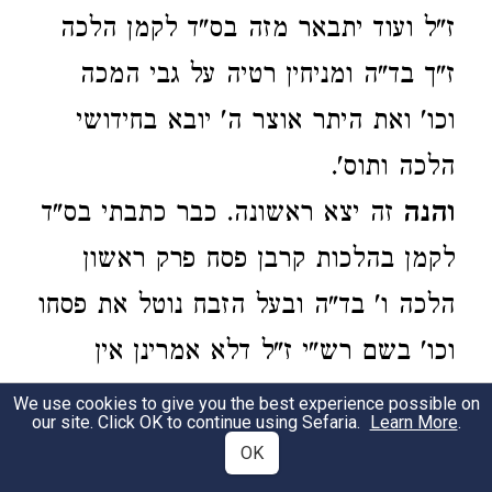
ז"ל ועוד יתבאר מזה בס"ד לקמן הלכה
ז"ך בד"ה ומניחין רטיה על גבי המכה
וכו' ואת היתר אוצר ה' יובא בחידושי
הלכה ותוס'.
והנה
זה יצא ראשונה. כבר כתבתי בס"ד
לקמן בהלכות קרבן פסח פרק ראשון
הלכה ו' בד"ה ובעל הזבח נוטל את פסחו
וכו' בשם רש"י ז"ל דלא אמרינן אין
שבות במקדש אלא דוקא כשאינו צריך
We use cookies to give you the best experience possible on
our site. Click OK to continue using Sefaria.
Learn More
.
לעבור אלא על שבות אחד. אבל לא כן
OK