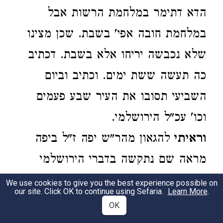
הדא דתימר במלחמת הרשות אבל
במלחמת חובה אפי' בשבת. שכן מצינו
שלא נכבשה יריחו אלא בשבת. דכתיב
כה תעשה ששת ימים. וכתיב וביום
השביעי תסובו את העיר שבע פעמים
וכו' עכ"ל הירושלמי.
וראיתי
להגאון מהר"ש יפה ז"ל ביפה
מראה שם נתקשה בדברי הירושלמי
והוא דמנא ליה דהמנין הזה היה למנין
We use cookies to give you the best experience possible on
our site. Click OK to continue using Sefaria.
Learn More
.
יום השבוע שהיה יום הראשון של ימי
OK