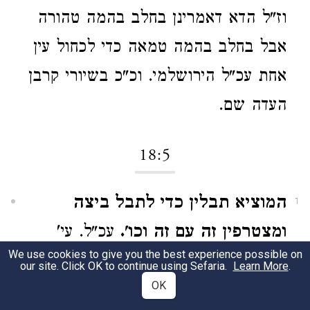
וז"ל הדא דאמרינן בחלב בהמה טהורה
אבל בחלב בהמה טמאה כדי לכחול עין
אחת עכ"ל הירושלמי. וכ"כ בשיורי קרבן
העדה שם.
18:5
המוציא תבלין כדי לתבל ביצה
1
ומצטרפין זה עם זה וכו'.
עכ"ל. עי'
We use cookies to give you the best experience possible on
במגיד משנה שהקשה דדברי רבינו ז"ל
our site. Click OK to continue using Sefaria.
Learn More
.
OK
הללו הם לכאו' נגד הסוגיא
דשבת דף פ"ט