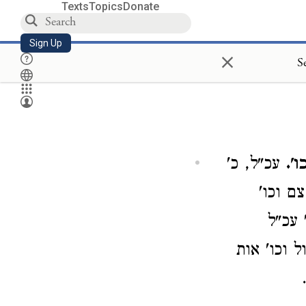
Texts
Topics
Donate
Sign Up
×
S
'.
עכ"ל, כ'
ם וכו'
 עכ"ל
 וכו' אות