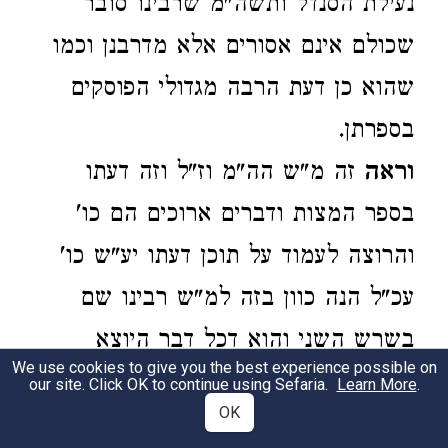
נעילת הסנדל ותשה"מ שרבינו סובר
שכולם אינם אסורים אלא מדרבנן וכמו
שהוא כן דעת הרבה מגדולי הפוסקים
בספרתן.
וראה
זה מ"ש הה"מ וז"ל וזה דעתו
בספר המצות ודברים ארוכים הם כו'
והרוצה לעמוד על תוכן דעתו יע"ש כו'
עכ"ל הנה כוון בזה למ"ש רבינו שם
בשרש השני והוא דכל דבר היוצא
We use cookies to give you the best experience possible on
מדרשות כאלה יקרא בשם דברי סופרים
our site. Click OK to continue using Sefaria.
Learn More
.
OK
אם לא שנאמר בגמ' בפירוש שהוא