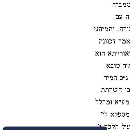
ממבזה
ה עם
רה, ותמיהני
מר דכוונת
ורייתא הוא
יר טובא
ג"כ חמיר
 בו השחתת
מע"א ומחלל
מספקא לי'
יל הלכה ו'