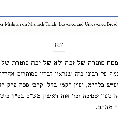
er Mishnah on Mishneh Torah, Leavened and Unleavened Bread
Loading...
8:7
סח פוטרת של זבח ולא של זבח פוטרת של 
ה על רבינו בזה שנראין דבריו כסותרים אהדדי
ע"ש בלח"מ, ועיין לקמן בהל' קרבן פסח פרק ראש
 טעון שפיכה וכו' אות ראשון מש"כ בס"ד בישו
ור מהתם.