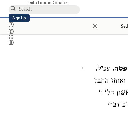
Texts
Topics
Donate
Sign Up
×
Sed
פסח.
עכ"ל.
 ואוחז החבל
ון הל' ו'
ב דברי