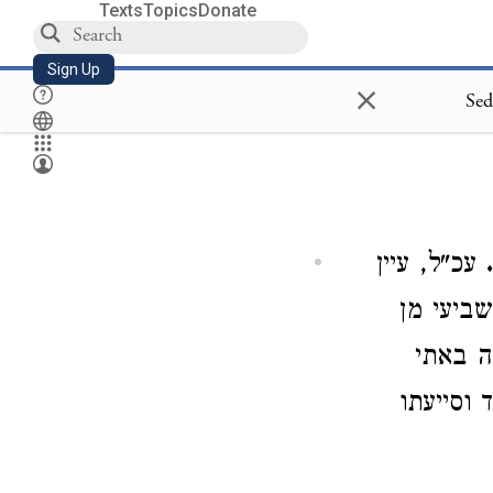
Texts
Topics
Donate
Sign Up
×
Sed
עכ"ל, עיין
ביעי מן
ה באתי
 וסייעתו