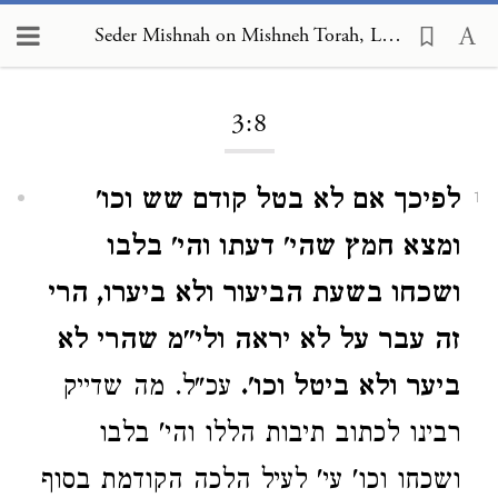
Seder Mishnah on Mishneh Torah, Leavened and Unleavened Bread 3:8
Loading...
3:8
לפיכך אם לא בטל קודם שש וכו'
1
ומצא חמץ שהי' דעתו והי' בלבו
ושכחו בשעת הביעור ולא ביערו, הרי
זה עבר על לא יראה ולי"מ שהרי לא
ביער ולא ביטל וכו'.
עכ"ל. מה שדייק
רבינו לכתוב תיבות הללו והי' בלבו
ושכחו וכו' עי' לעיל הלכה הקודמת בסוף