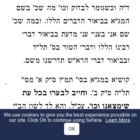
ד"ה וכשגומר לבדוק וכו' מה שכ' בשם
המג"א בביאור הדברים הללו. ובמה שכ'
שם אני בעניי עני מדעת בביאור דברי
רבינו הללו ודברי הטור בס' תל"ד
ובביאור דברי הרא"ש תדרשנו משם.
קושיא במג"א בסי' תמ"ו ס"ק א' מסי'
2
תל"ה ס"ק ב'.
וחייב לבערו בכל עת
שימצאנו וכו'.
עכ"ל. והא לך לשון הב"י
We use cookies to give you the best experience possible on
בש"ע א"ח בסי' תמ"ו סעיף א' המוצא
our site. Click OK to continue using Sefaria.
Learn More
.
OK
חמץ בביתו אם הוא בחוה"מ יוצאנו