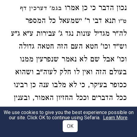
נכון הדבר כי כן אמרו
בגמ' דערכין דף
תנא דבי ר' ישמעאל כל המספר
ט"ו
לה"ר מגדיל עונות נגד ג' עבירות ע"א ג"ע
וש"ד וכו' חטא העם הזה חטאה גדולה
וכו' אבל שם לא נאמר שנפרעין ממנו
בעולם הזה ואין לו חלק לעוה"ב ושהוא
ככופר בעיקר, כי לא מלבו ענה כן רבינו
ככל הדברים וככל החזיון האמור, ובענין
מה שאמר רבינו שהמספר לה"ר אין לו
We use cookies to give you the best experience possible on
our site. Click OK to continue using Sefaria.
Learn More
.
חלק לעוה"ב עיין מה שכתבתי בס"ד
OK