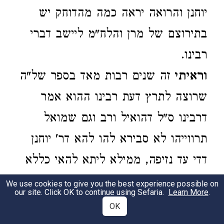
יוחנן והרואה יראה כמה מהדוחק יש
בתירוצם של מרן והלח"מ ליישב דברי
רבינו.
וראיתי
זה שנים רבות מאד בספר של"ה
שרוצה לתרץ דעת רבינו ההוא אמר
דרבינו ס"ל דהואיל ורב וגם שמואל
תרווייהו לא סבירא להו להא דר' יוחנן
דדי עד נזיפה, ממילא ליתא להאי כללא
דהלכה כר' יוחנן, דזה הכלל דהלכה כר'
We use cookies to give you the best experience possible on
our site. Click OK to continue using Sefaria.
Learn More
.
יוחנן לא נאמר אלא היכא דפליג עם רב
OK