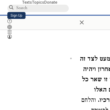
Texts
Topics
Donate
Sign Up
×
מעט לצד זה
רון ויהיה
 זו שאר כל
 האלו
כיו.
והלחם