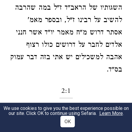
השגותיו של הראב"ד ז"ל במה שהרבה
להשיב על רבינו ז"ל, ובספר מאמ'
אסתר דרוש מ"ח מאמר יו"ד אשר חנני
אלדים לחבר על דרושים כולו רצוף
אהבה למשכילים יש אתי בזה דבר עמוק
בס"ד.
2:1
We use cookies to give you the best experience possible on
האל הנכבד והנורא הזה מצוה לאהבו
1
our site. Click OK to continue using Sefaria.
Learn More
.
OK
וכו'.
הנה רש"י ז"ל בפי' על התורה