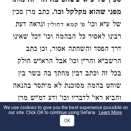
סכין של ע"א ששחט בה הרי זה מותר
מפני שהוא מקלקל וכו'.
כתב מרן סכין
של ע"א וכו'
ונראה דעת
פ' קמא דחולין
רבינו לאסור כל הבהמה וכו' דכל שאינו
דרך הפסד והשחתה אסור, וכן כתב
הרשב"א והר"ן וכו' אבל הרא"ש חולק
בכל זה וכתב דבין מחתך בה בשר בין
שוחט בהמה מסוכנת לא מיתסר בהנאה
והביא ראי' לדבריו וכו' ודע דמ"ש מרן
We use cookies to give you the best experience possible on
ומיהו בהולכת הנאה לים המלח סגי וכו'
our site. Click OK to continue using Sefaria.
Learn More
.
OK
עיין מ"ש מרן לעיל הלכה י"ד בד"ה נטל