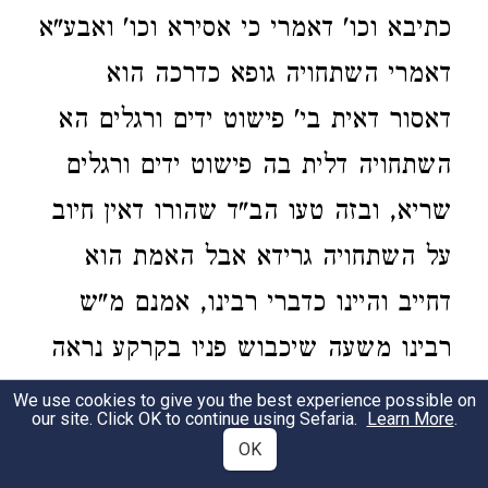
כתיבא וכו' דאמרי כי אסירא וכו' ואבע"א
דאמרי השתחויה גופא כדרכה הוא
דאסור דאית בי' פישוט ידים ורגלים הא
השתחויה דלית בה פישוט ידים ורגלים
שריא, ובזה טעו הב"ד שהורו דאין חיוב
על השתחויה גרידא אבל האמת הוא
דחייב והיינו כדברי רבינו, אמנם מ"ש
רבינו משעה שיכבוש פניו בקרקע נראה
דיצא לו לרבינו זה מכח קו'
התו'
We use cookies to give you the best experience possible on
our site. Click OK to continue using Sefaria.
Learn More
.
על אפים שהקשו
בשבועות ט"ז ד"ה קידה
OK