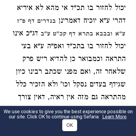
יכול לחזור בו תכ"ד אי מהא לא איריא
דהרי ע"א יוכיח דאמרינן
בנדרים דף פ"ז
דג"כ אינו
ע"א
ובבבא בתרא דף קכ"ט ע"ב
יכול לחזור בו בתכ"ד ואפ"ה ע"א בעי
התראה וכמבואר כן להדיא ריש פרק
שלאחר זה, ואם מפני שכתב רבינו כיון
שגידף בעדים נסקל וכו' ולא הזכיר כלל
מהתראה גם מזה אין ראיה, דאין צורך
לרבינו להזכיר מן ההתראה פה דזהו
We use cookies to give you the best experience possible on
our site. Click OK to continue using Sefaria.
Learn More
.
מילתא דפשיטא ומבואר מעצמו, שסמך
OK