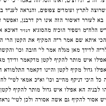
 על זה ב' תירוצים, ואתו הסליחה באמרי כי יש 
שרוצה לתרץ ועומדים צפופים, והנראה לענ"ד בכ
בא לעורר דאיסור הזה אינו רק דרבנן, ואפשר דג
ש הלח"מ ושפיר הוכיח מהסוגיא
דאיכא אי
דנזיר
הכי איתא שם אמר ר"ה המקיף את הקטן הרי הו
ר"ה לדידך מאן מגלח אמר לי' חובה וכו' והקשו 
פילו איש מותר להקיף לקטן מדקאמר ודידך מא
פילו גדול מקיף לקטן והיינו דקאמר התלמודא 
כל היכי דניקף מחייב וכו' וא"כ אמאי לטיי' לח
ו לבניה הא אפילו איש גדול מותר להקיף לקטן 
ש אסור להקיף גם אשה אסורה ולכן לטיי' נראה