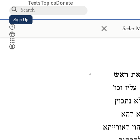
Texts
Topics
Donate
Sign Up
×
את ראש
ליו וכו'
 נתכוין
א דהא
י דאורייתא