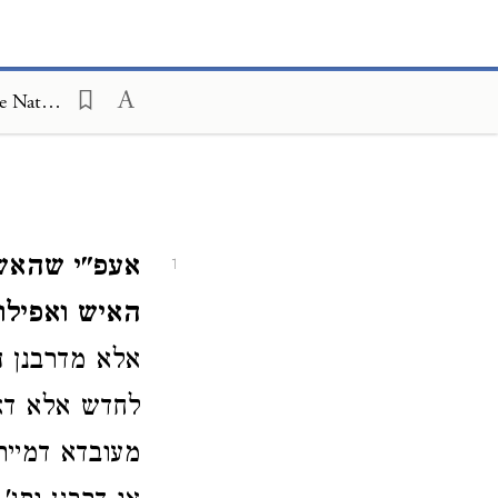
Seder Mishnah on Mishneh Torah, Foreign Worship and Customs of the Nations 12:5
אעפ"י שהאשה
1
האיש ואפילו ק
אלא מדרבנן 
לחדש אלא דאי
מעובדא דמיית