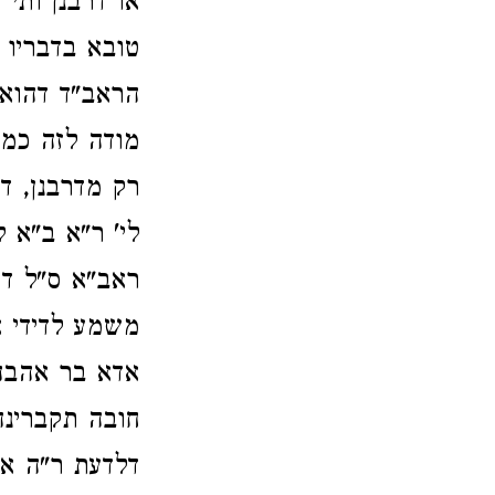
או דרבנן ותי'
טובא בדבריו 
הראב"ד דהוא 
מודה לזה כמ"
רק מדרבנן, ד
לי' ר"א ב"א ל
ראב"א ס"ל דא
משמע לדידי א
אדא בר אהבה 
חובה תקברינה
דלדעת ר"ה אי