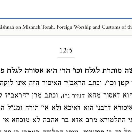
Loading...
12:5
 מותרת לגלח וכו' הרי היא אסורה לגלח פ
טן וכו'.
וכתב הראב"ד האיסור הזה אינו לוקה ע
הוא דאסור מהא
, וכתב מרן דהראב"ד לא
דנזיר נ"ז
סורא דרבנן הוא דאיכא ולא אי' תורה ומנ"ל ה
י התלמודא מרב אדא בר אהבה לא מוכחא אי הו