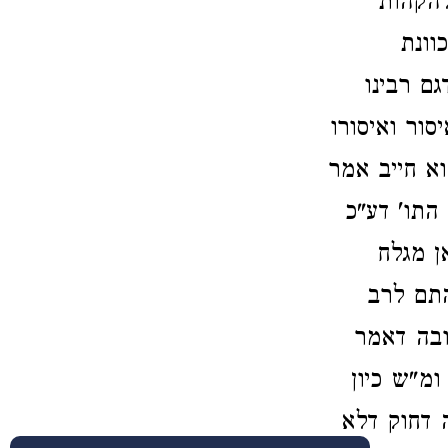
להקהות
וונת
ם רבינו
סור ואיסורו
א חייב אמר
התו' דע"כ
ן מגלח
התם לרב
ובה דאמר
ומ"ש כיון
 דחוק דלא