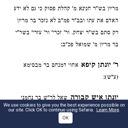
מריון בש"ר חנינא מ' קהלת פסוק כי גם לא ידע
האדם את עתו ובב"ר פמ"ב לא נזכר בר מריון
רק סתם בש"ר יצחק. ור' זכרי' ור' עזרי' בשר"י
:
בר מריון מ' שמואל פכ"ב
ר' יונתן קיפא
אחוי דמנחם בר מבסימא
:
(ע"ש)
יונתן איש קבורה
שאל לר"ש בר נחמני
We use cookies to give you the best experience possible on
:
(ע"ש)
our site. Click OK to continue using Sefaria.
Learn More
.
OK