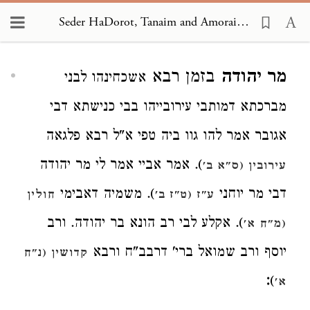
Seder HaDorot, Tanaim and Amoraim 1707
Loading...
מר יהודה
בזמן רבא
אשכחינהו לבני
מברכתא דמותבי עירובייהו בבי כנישתא דבי
אגובר אמר להו גוו ביה טפי א"ל רבא פלגאה
). אמר אביי אמר לי מר יהודה
עירובין (ס"א ב'
דבי מר יוחני
). משמיה דאבימי
ע"ז (ט"ז ב'
חולין
). אקלע לבי רב הונא בר יהודה. ורב
(מ"ח א'
יוסף ורב שמואל ברי' דרבב"ח ורבא
קדושין (נ"ח
:
)
א'