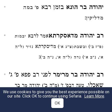
יהודה בר הונא
בזמן רבא
פ' במה
:
מדליקין
רב יהודה מדאסקרתא
אמר לרבא
יבמות
)
) מדיסקרתא
(פ"ז ב'
ובשבת(צ"ג א'
נזיר (ל"ה
:
)
,
)
,
א'
נ"ב א'
נדה (ל"ה א'
נ"ה ב'
רב יהודה בר מרימר
לפני רב פפא פ' ג'
שאכלו.
טעה דבפ' ז' (מ"ה ב') יהודה מר בר
We use cookies to give you the best experience possible on
מרימר ורב אחא מדיפתא ומר בר רב אשי היו
our site. Click OK to continue using Sefaria.
Learn More
.
OK
שוין בזקנה וחכמה אתו לקמי' דמרימר.