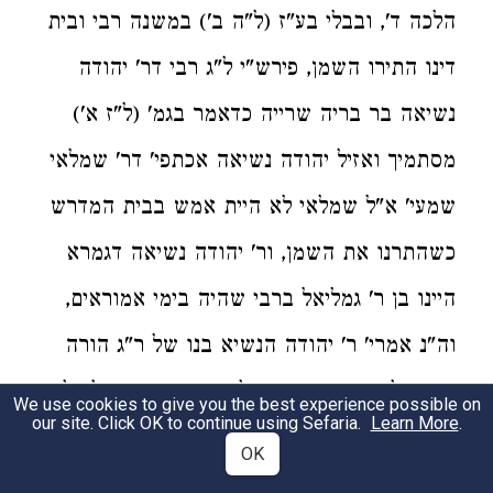
הלכה ד', ובבלי בע"ז (ל"ה ב') במשנה רבי ובית
דינו התירו השמן, פירש"י ל"ג רבי דר' יהודה
נשיאה בר בריה שרייה כדאמר בגמ' (ל"ז א')
מסתמיך ואזיל יהודה נשיאה אכתפי' דר' שמלאי
שמעי' א"ל שמלאי לא היית אמש בבית המדרש
כשהתרנו את השמן, ור' יהודה נשיאה דגמרא
היינו בן ר' גמליאל ברבי שהיה בימי אמוראים,
וה"נ אמרי' ר' יהודה הנשיא בנו של ר"ג הורה
כו' ואילו רבי הוא בנו של ר' שמעון בן גמליאל
We use cookies to give you the best experience possible on
our site. Click OK to continue using Sefaria.
Learn More
.
עכ"ל. וכ"כ התוס' שם (ל"ו א') וז"ל במתני' כתב
OK
רש"י דל"ג רבי ובית דינו התירו השמן דר' יהודה