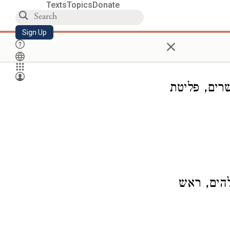
Texts
Topics
Donate
Sign Up
×
רים, פליטת
להים, ראש