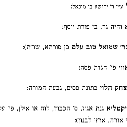
:
עיין ר' יהושע בן מיכאל
והיה גר, בן פורת יוסף:
בר' שמואל טוב עלם
בן פורתא, שו"ת):
וי
פי' הגדת פסח:
יצחק הלוי
כתונת פסים, גבעת המורה:
יקטליא
גנת אגוז, ס' הכבוד, לוח או אילן, פי' ע
ורה, ארזי לבנון):