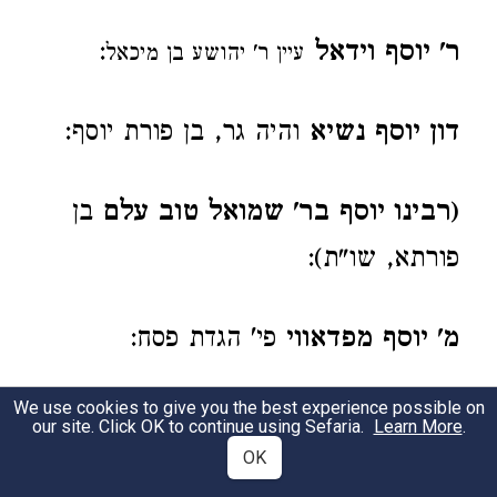
ר' יוסף וידאל
:
עיין ר' יהושע בן מיכאל
דון יוסף נשיא
והיה גר, בן פורת יוסף:
(רבינו יוסף בר' שמואל טוב עלם
בן
פורתא, שו"ת):
מ' יוסף מפדאווי
פי' הגדת פסח:
We use cookies to give you the best experience possible on
מ' יוסף בר' יצחק הלוי
כתונת פסים,
our site. Click OK to continue using Sefaria.
Learn More
.
OK
גבעת המורה: